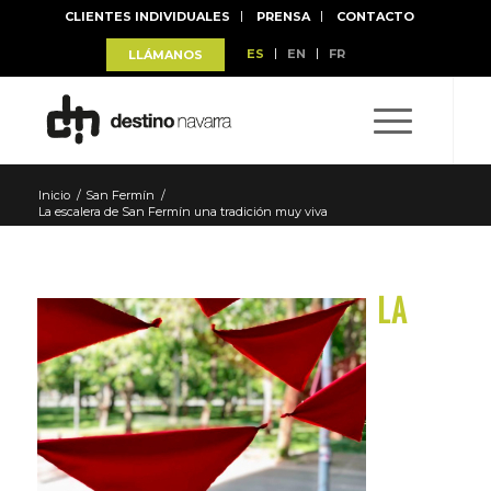
CLIENTES INDIVIDUALES
PRENSA
CONTACTO
ES
EN
FR
LLÁMANOS
Inicio
/
San Fermín
/
La escalera de San Fermín una tradición muy viva
LA