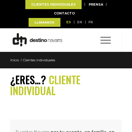
CLIENTES INDIVIDUALES
PRENSA
CONTACTO
ES
EN
FR
LLÁMANOS
Inicio
/
Clientes individuales
¿ERES…?
CLIENTE
INDIVIDUAL
Si visitas Navarra
por tu cuenta, en familia, en