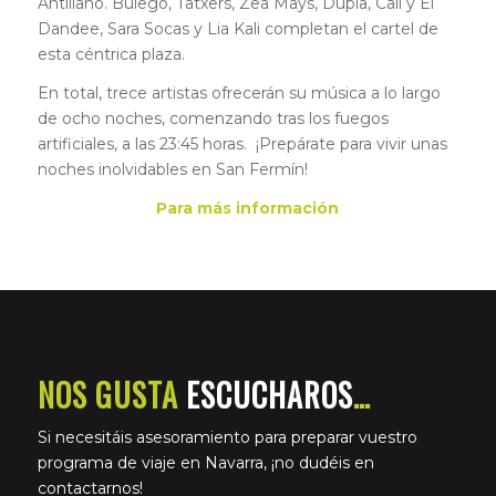
Antillano. Bulego, Tatxers, Zea Mays, Dupla, Cali y El
Dandee, Sara Socas y Lia Kali completan el cartel de
esta céntrica plaza.
En total, trece artistas ofrecerán su música a lo largo
de ocho noches, comenzando tras los fuegos
artificiales, a las 23:45 horas. ¡Prepárate para vivir unas
noches inolvidables en San Fermín!
Para más información
NOS GUSTA
ESCUCHAROS
…
Si necesitáis asesoramiento para preparar vuestro
programa de viaje en Navarra, ¡no dudéis en
contactarnos!