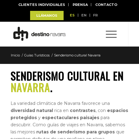
CLIENTES INDIVIDUALES
PRENSA
CONTACTO
ES
EN
FR
LLÁMANOS
Inicio
/
Guías Turísticos
/
Senderismo cultural Navarra
SENDERISMO CULTURAL EN
NAVARRA
.
La variedad climática de Navarra favorece una
diversidad natural
rica en
contrastes
, con
espacios
protegidos
y
espectaculares paisajes
para
descubrir. Como guías de viajes en Navarra, sabemos
las mejores
rutas de senderismo para grupos
que
permiten disfrutar de una mañana en plena