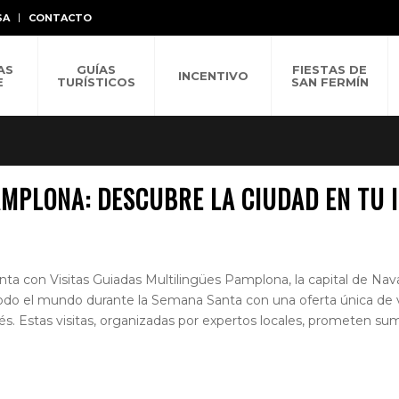
SA
CONTACTO
AS
GUÍAS
FIESTAS DE
INCENTIVO
E
TURÍSTICOS
SAN FERMÍN
AMPLONA: DESCUBRE LA CIUDAD EN TU I
con Visitas Guiadas Multilingües Pamplona, la capital de Nava
e todo el mundo durante la Semana Santa con una oferta única de v
cés. Estas visitas, organizadas por expertos locales, prometen sum