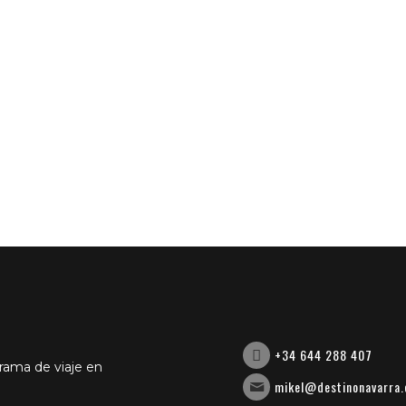
+34 644 288 407
grama de viaje en
mikel@destinonavarra