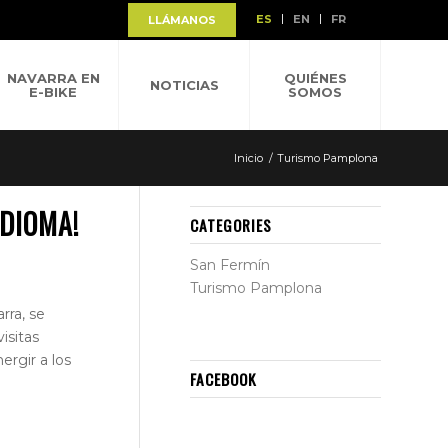
ES
EN
FR
LLÁMANOS
NAVARRA EN
QUIÉNES
NOTICIAS
E-BIKE
SOMOS
Inicio
/
Turismo Pamplona
DIOMA!
CATEGORIES
San Fermín
Turismo Pamplona
rra, se
isitas
ergir a los
FACEBOOK