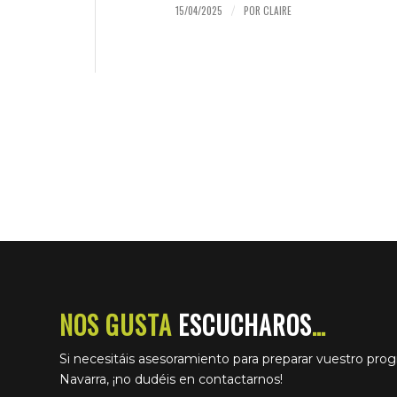
15/04/2025
POR
CLAIRE
/
NOS GUSTA
ESCUCHAROS
…
Si necesitáis asesoramiento para preparar vuestro pro
Navarra, ¡no dudéis en contactarnos!