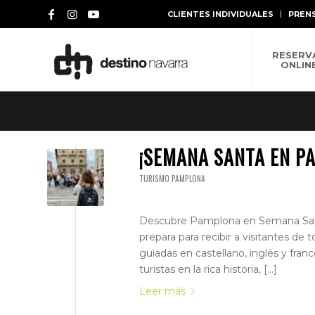
CLIENTES INDIVIDUALES
PREN
RESERV
ONLIN
¡SEMANA SANTA EN P
TURISMO PAMPLONA
Descubre Pamplona en Semana Santa 
prepara para recibir a visitantes d
guiadas en castellano, inglés y fran
turistas en la rica historia, […]
Leer más