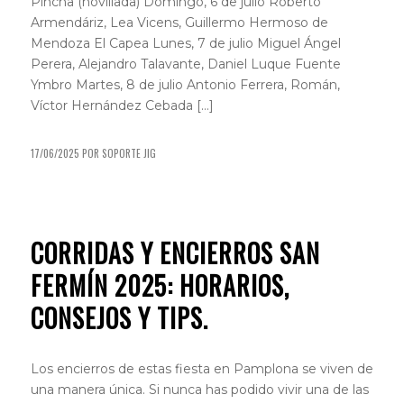
Pincha (novillada) Domingo, 6 de julio Roberto
Armendáriz, Lea Vicens, Guillermo Hermoso de
Mendoza El Capea Lunes, 7 de julio Miguel Ángel
Perera, Alejandro Talavante, Daniel Luque Fuente
Ymbro Martes, 8 de julio Antonio Ferrera, Román,
Víctor Hernández Cebada […]
17/06/2025
POR
SOPORTE JIG
SAN FERMÍN
CORRIDAS Y ENCIERROS SAN
FERMÍN 2025: HORARIOS,
CONSEJOS Y TIPS.
Los encierros de estas fiesta en Pamplona se viven de
una manera única. Si nunca has podido vivir una de las