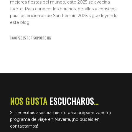
mejores fiestas del mundo, este 2025 se avecina
fuerte. Para conocer los horarios, detalles y consejos
para los encierros de San Fermín 2025 sigue leyendo
este blog.
13/06/2025
POR
SOPORTE JIG
NOS GUSTA
ESCUCHAROS
…
Si necesitáis asesoramiento para preparar vuestro
programa de viaje en Navarra, ¡no dudéis en
contactarnos!