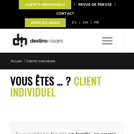
CLIENTS INDIVIDUELS
REVUE DE PRESSE
CONTACT
ES
EN
FR
APPELEZ-NOUS
Accueil
/
Clients Individuels
VOUS ÊTES … ?
CLIENT
INDIVIDUEL
Si vous visitez la Navarre
en famille, en couple,